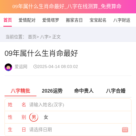
09年属什么生肖命最好_八字在线测算_免费算命
首页
爱情配对
爱情塔罗
搬家吉日
宝宝起名
八字财运
当前位置：
首页
>
八字
> 正文
09年属什么生肖命最好
爱运网
2025-04-14 08:03:02
八字精批
2026运势
命中贵人
八字合婚
姓 名
性 别
男
女
生 日