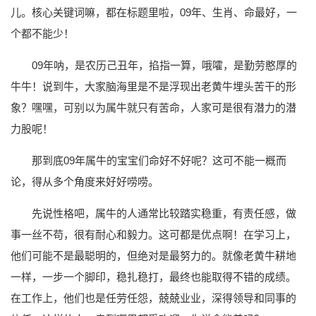
儿。核心关键词嘛，都在标题里啦，09年、生肖、命最好，一
个都不能少！
09年呐，是农历己丑年，掐指一算，哦嚯，是勤劳憨厚的
牛牛！说到牛，大家脑海里是不是浮现出老黄牛埋头苦干的形
象？嘿嘿，可别以为属牛就只有苦命，人家可是很有潜力的潜
力股呢！
那到底09年属牛的宝宝们命好不好呢？这可不能一概而
论，得从多个角度来好好唠唠。
先说性格吧，属牛的人通常比较踏实稳重，有责任感，做
事一丝不苟，很有耐心和毅力。这可都是优点啊！在学习上，
他们可能不是最聪明的，但绝对是最努力的。就像老黄牛耕地
一样，一步一个脚印，稳扎稳打，最终也能取得不错的成绩。
在工作上，他们也是任劳任怨，兢兢业业，深得领导和同事的