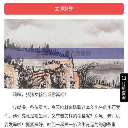
订
单
查
嘻嘻，猪猪女孩告诉你真相！
询
哎呦喂，各位看官，今天咱就来聊聊这09年出生的小可爱
们，他们究竟是啥生肖，又有着怎样的命格呢？别急，老司机
要发车啦！抓紧扶好，咱们一起扒一扒这生肖运势的那些事