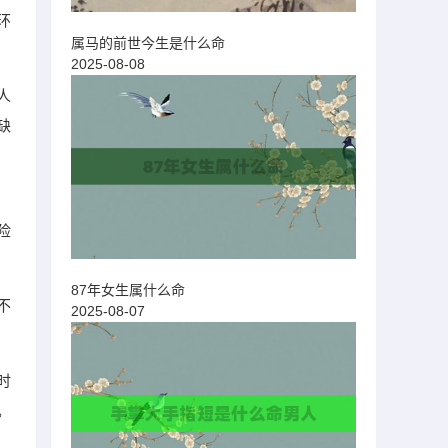
环
属马的前世今生是什么命
2025-08-08
人
缺
险
87年女生属什么命
不
2025-08-07
时
。