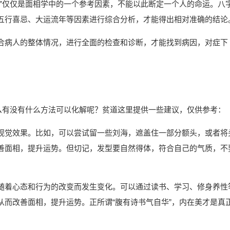
近”仅仅是面相学中的一个参考因素，不能以此断定一个人的命运。八
五行喜忌、大运流年等因素进行综合分析，才能得出相对准确的结论
合病人的整体情况，进行全面的检查和诊断，才能找到病因，对症下
那么有没有什么方法可以化解呢？贫道这里提供一些建议，仅供参考：
视觉效果。比如，可以尝试留一些刘海，遮盖住一部分额头，或者将
善面相，提升运势。但切记，发型要自然得体，符合自己的气质，不
随着心态和行为的改变而发生变化。可以通过读书、学习、修身养性
从而改善面相，提升运势。正所谓“腹有诗书气自华”，内在美才是真