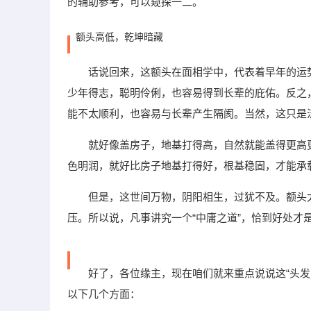
的辅助参考，可以窥探一二。
额头高低，乾坤暗藏
话说回来，这额头在面相学中，代表着早年的运
少年得志，聪明伶俐，也容易得到长辈的庇佑。反之
能不太顺利，也容易与长辈产生隔阂。当然，这只是
就好像盖房子，地基打得高，自然就能盖得更高更稳
色明润，就好比房子地基打得好，根基稳固，才能承
但是，这世间万物，阴阳相生，过犹不及。额头
压。所以说，凡事讲究一个“中庸之道”，恰到好处才
好了，各位缘主，现在咱们就来重点说说这“头发
以下几个方面：