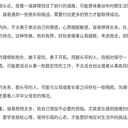
额头近，就像一道屏障挡住了前行的道路，可能意味着幼年时期生活
。容易遇到一些挫折和挑战，需要付出更多的努力才能取得成功。
内向，不太善于表达自己的情感，心思细腻敏感，容易想得太多。在
的场合。这种性格，有利有弊，好处是做事认真细致，考虑周全，但
的理想和抱负，敢于冒险，勇于开拓。而额头窄的人，则相对保守一
面，可能更适合从事一些稳定性的工作，不太适合创业或者从事高风
的关系，额头窄的人，可能与父母或者长辈之间存在一些隔阂，沟通
还要看八字中父母宫的情况。
重，容易想得太多，给自己增加不必要的烦恼。尤其是在遇到困难的
。要学会放松心情，保持乐观的心态，才能更好地应对生活中的挑战