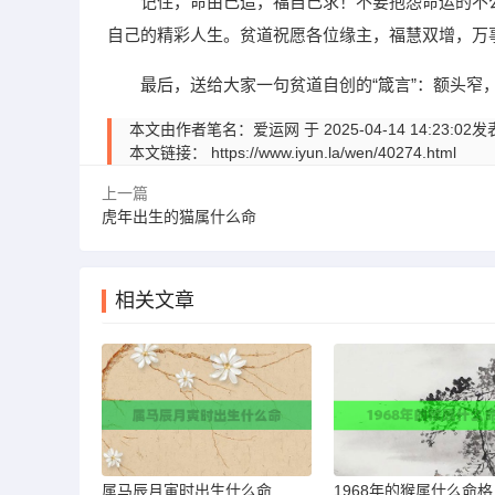
记住，命由己造，福自己求！不要抱怨命运的不
自己的精彩人生。贫道祝愿各位缘主，福慧双增，万
最后，送给大家一句贫道自创的“箴言”：额头
本文由作者笔名：爱运网 于 2025-04-14 14:
本文链接：
https://www.iyun.la/wen/40274.html
上一篇
虎年出生的猫属什么命
相关文章
属马辰月寅时出生什么命
1968年的猴属什么命格