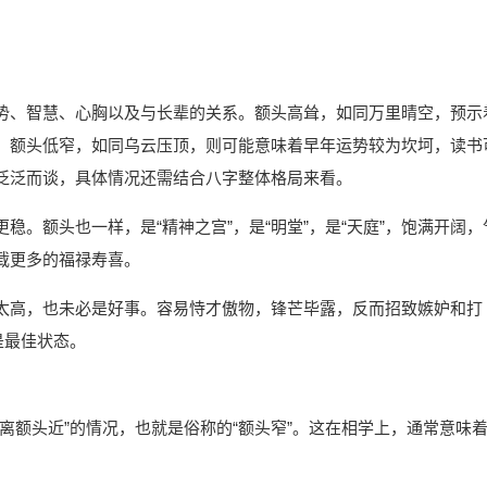
势、智慧、心胸以及与长辈的关系。额头高耸，如同万里晴空，预示
，额头低窄，如同乌云压顶，则可能意味着早年运势较为坎坷，读书
泛泛而谈，具体情况还需结合八字整体格局来看。
。额头也一样，是“精神之宫”，是“明堂”，是“天庭”，饱满开阔，
载更多的福禄寿喜。
太高，也未必是好事。容易恃才傲物，锋芒毕露，反而招致嫉妒和打
是最佳状态。
离额头近”的情况，也就是俗称的“额头窄”。这在相学上，通常意味