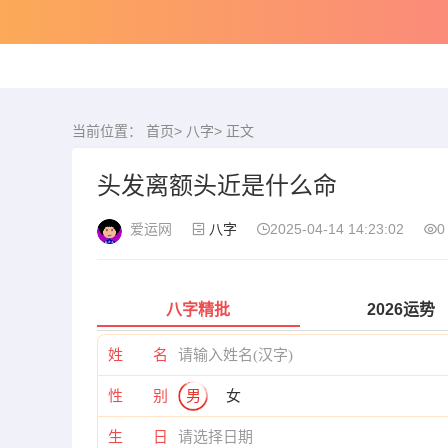
当前位置：
首页
>
八字
> 正文
头发离额头近是什么命
爱运网
八字
2025-04-14 14:23:02
0
八字精批
2026运势
姓 名
性 别
男
女
生 日