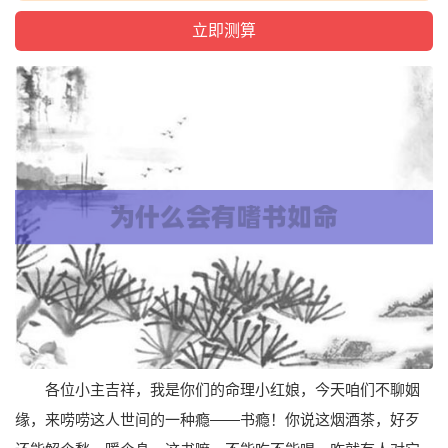
各位小主吉祥，我是你们的命理小红娘，今天咱们不聊姻
缘，来唠唠这人世间的一种瘾——书瘾！你说这烟酒茶，好歹