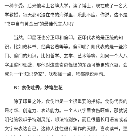
一种享受。后来他考上名牌大学，读了博士，现在成了一名大
学教授，每天都沉浸在书的海洋里，乐此不疲。你说，这不是
“书中自有黄金屋”的最佳代言人吗？
当然，印星旺也分正印和偏印。正印代表的是正统的知
识，比如教科书、经典名著等等。偏印呢？则代表的是一些冷
门、偏门的知识，比如哲学、玄学、艺术等等。如果一个人八
字里偏印旺盛，那他对这些奇奇怪怪的东西可能更感兴趣，会
成为一个“知识杂家”，啥都懂一点，啥都能说两句。
B：食伤吐秀，妙笔生花
除了印星之外，食伤也是一个很重要的指标。食伤代表的
是才华、创造力、表达能力。一个人八字里食伤旺盛，那就说
明他脑袋瓜子特别灵光，想法特别多，而且很擅长用语言或者
文字来表达自己。这种人往往很有写作的天赋，喜欢读书，更