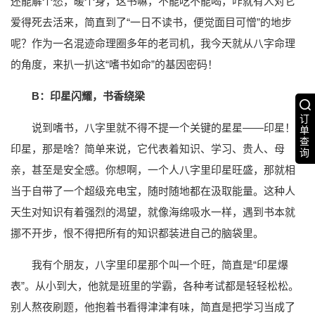
还能解个愁，暖个身，这书嘛，不能吃不能喝，咋就有人对它
爱得死去活来，简直到了“一日不读书，便觉面目可憎”的地步
呢？作为一名混迹命理圈多年的老司机，我今天就从八字命理
的角度，来扒一扒这“嗜书如命”的基因密码！
B：印星闪耀，书香绕梁
订
说到嗜书，八字里就不得不提一个关键的星星——印星！
单
查
印星，那是啥？简单来说，它代表着知识、学习、贵人、母
询
亲，甚至是安全感。你想啊，一个人八字里印星旺盛，那就相
当于自带了一个超级充电宝，随时随地都在汲取能量。这种人
天生对知识有着强烈的渴望，就像海绵吸水一样，遇到书本就
挪不开步，恨不得把所有的知识都装进自己的脑袋里。
我有个朋友，八字里印星那个叫一个旺，简直是“印星爆
表”。从小到大，他就是班里的学霸，各种考试都是轻轻松松。
别人熬夜刷题，他抱着书看得津津有味，简直是把学习当成了