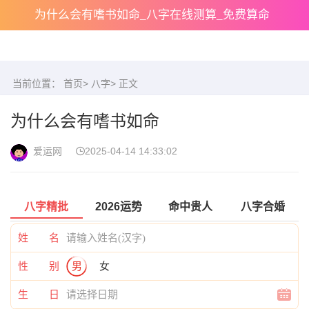
为什么会有嗜书如命_八字在线测算_免费算命
当前位置：
首页
>
八字
> 正文
为什么会有嗜书如命
爱运网
2025-04-14 14:33:02
八字精批
2026运势
命中贵人
八字合婚
姓 名
性 别
男
女
生 日