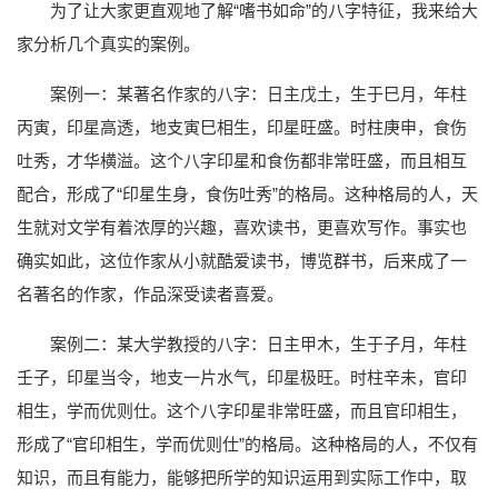
为了让大家更直观地了解“嗜书如命”的八字特征，我来给大
家分析几个真实的案例。
案例一：某著名作家的八字：日主戊土，生于巳月，年柱
丙寅，印星高透，地支寅巳相生，印星旺盛。时柱庚申，食伤
吐秀，才华横溢。这个八字印星和食伤都非常旺盛，而且相互
配合，形成了“印星生身，食伤吐秀”的格局。这种格局的人，天
生就对文学有着浓厚的兴趣，喜欢读书，更喜欢写作。事实也
确实如此，这位作家从小就酷爱读书，博览群书，后来成了一
名著名的作家，作品深受读者喜爱。
案例二：某大学教授的八字：日主甲木，生于子月，年柱
壬子，印星当令，地支一片水气，印星极旺。时柱辛未，官印
相生，学而优则仕。这个八字印星非常旺盛，而且官印相生，
形成了“官印相生，学而优则仕”的格局。这种格局的人，不仅有
知识，而且有能力，能够把所学的知识运用到实际工作中，取