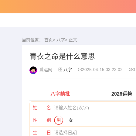
当前位置：
首页
>
八字
> 正文
青衣之命是什么意思
爱运网
八字
2025-04-15 03:23:02
0
八字精批
2026运势
姓 名
性 别
男
女
生 日