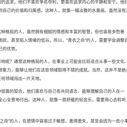
层面的追求，他们不喜欢争名夺利，更喜欢追求内心的平静和安宁。他
到自己的价值和归属感。这种人，就像一幅淡雅的水墨画，虽然没有
。这种格局的人，虽然拥有细腻的情感和丰富的智慧，但也容易多愁善
困扰，甚至陷入情绪的低谷。所以，“青衣之命”的人，需要学会调整
己的优势。
的影响呢？通常这种格局的人，在事业上可能会比较适合从事一些文化
想象力，能够让他们在这些领域取得不错的成就。当然，这并不是绝
任何领域闯出一片天地。
精神层面的契合，他们喜欢与自己有共同语言、能够理解自己的人在一
全心全意地付出。这种人，就像一首舒缓的轻音乐，需要用心去聆听
衣之命”的人，在感情中容易过于敏感，患得患失，甚至会因为一些小