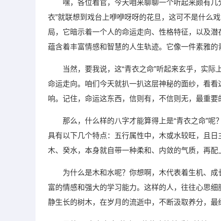
嘿，各位看官，今天咱来聊聊一个听起来颇有几分
衣”就联想到戏台上咿咿呀呀的花旦，这可不是什么戏
局，它暗示着一个人的命运走向、性格特征，以及潜
蕴含着丰富情感和智慧的人生轨迹。它像一件素雅的
当然，要我说，这“青衣之命”听起来玄乎，实
命运走向。咱们今天就扒一扒这层神秘的面纱，看看
响。记住，命运这东西，信则有，不信则无，最重要
那么，什么样的八字才能算得上是“青衣之命”呢
具有以下几个特点：五行属性中，木或水较旺，且日
木、癸水，本身就自带一种柔和、内敛的气质，再配上
为什么是木和水呢？你想啊，木代表着生机、成
富的情感和强大的学习能力。这样的人，往往心思细
静生长的树木，在岁月的流逝中，不断汲取养分，最