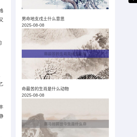
格
男命地支戌土什么意思
又
2025-08-08
的
往
乙
命最苦的生肖是什么动物
2025-08-08
丰
静