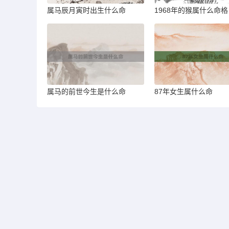
属马辰月寅时出生什么命
1968年的猴属什么命格
属马的前世今生是什么命
87年女生属什么命