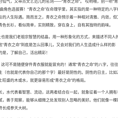
仙气，又带点文艺范儿的名词——“青衣之命”。 哎哟喂，别一听“青
曲角色选拔赛！“青衣之命”在命理学里，其实指的是一种特定的八字
在的人生际遇。简而言之，青衣之命预示着一种相对清雅、内敛，但
青色长衫，看似简单，实则精致，穿在身上，自有其独特的韵味。
际上也是我们老祖宗智慧的结晶，用一种形象化的方式，来描述不同人
这“青衣之命”到底是怎么回事儿，又会对我们的人生造成什么样的影
的是，了解自己，活出精彩！
？这可不是随便穿件青衣服就能冒充的！通常“青衣之命”的八字，往
主（也就是代表你自己的那个字）最好是阴性的。阴性的日主，比如
旺盛的木或水，就更容易形成“青衣之命”的格局。
长，水代表着智慧、流动，这两者结合在一起，就象征着一个人拥有
腻，善于观察，能够从细微之处发现别人忽略的美好。他们就像一棵
终长成参天大树。