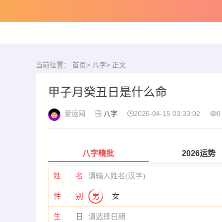
当前位置：
首页
>
八字
> 正文
甲子月癸丑日是什么命
爱运网
八字
2025-04-15 03:33:02
0
八字精批
2026运势
姓 名
性 别
男
女
生 日