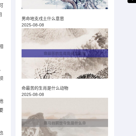
可
明
男命地支戌土什么意思
2025-08-08
相
，
坝
命最苦的生肖是什么动物
2025-08-08
他
要
也