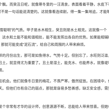
个飘。而癸丑日呢，就像寒冬里的一汪清泉，表面看着平静，水底下
那可不是一句话能说清楚的。这就像看连续剧，得一集一集地追，才能
冰雪聪明”的气质。甲子是水木相生，癸丑则是水土相克。这就像一个
，这水和土能不能和谐相处，能不能发挥出各自的优势。如果能相辅
，那就可能变成“泥石流”，给自己和周围的人带来麻烦。
样的月份出生，那可是如鱼得水，气势十足。但别忘了，水旺则泛滥
丑土，就显得尤为重要了。丑土是湿土，能克水、也能养水，就像堤
用。
住机会。他们就像冬日里的梅花，不畏严寒，傲然绽放。在困境中，
天。但他们也有自己的弱点，那就是容易多愁善感，缺乏安全感，需
是个非常有才华的设计师，创意源源不断，总能给人带来惊喜。但她