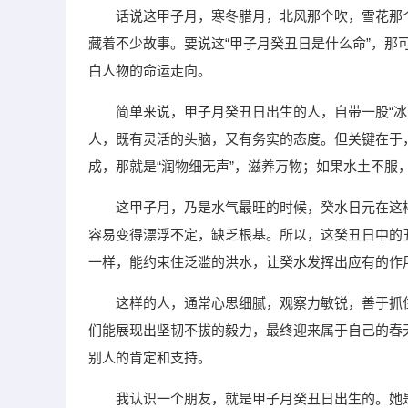
话说这甲子月，寒冬腊月，北风那个吹，雪花那
藏着不少故事。要说这“甲子月癸丑日是什么命”，
白人物的命运走向。
简单来说，甲子月癸丑日出生的人，自带一股“
人，既有灵活的头脑，又有务实的态度。但关键在于
成，那就是“润物细无声”，滋养万物；如果水土不服
这甲子月，乃是水气最旺的时候，癸水日元在这
容易变得漂浮不定，缺乏根基。所以，这癸丑日中的
一样，能约束住泛滥的洪水，让癸水发挥出应有的作
这样的人，通常心思细腻，观察力敏锐，善于抓
们能展现出坚韧不拔的毅力，最终迎来属于自己的春
别人的肯定和支持。
我认识一个朋友，就是甲子月癸丑日出生的。她