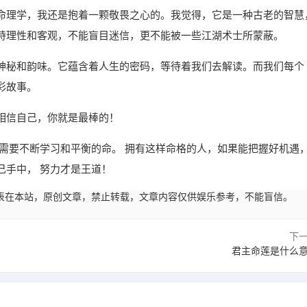
命理学，我还是抱着一颗敬畏之心的。我觉得，它是一种古老的智慧
持理性和客观，不能盲目迷信，更不能被一些江湖术士所蒙蔽。
神秘和韵味。它蕴含着人生的密码，等待着我们去解读。而我们每个
彩故事。
相信自己，你就是最棒的！
需要不断学习和平衡的命。 拥有这样命格的人，如果能把握好机遇
己手中， 努力才是王道！
33:02发表在本站，原创文章，禁止转载，文章内容仅供娱乐参考，不能盲信。
下
君主命莲是什么