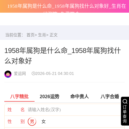
1958年属狗是什么命_1958年属狗找什么对象好_生肖在
线测算_免费算命
当前位置：
首页
>
生肖
> 正文
1958年属狗是什么命_1958年属狗找什
么对象好
爱运网
2026-05-21 04:30:01
八字精批
2026运势
命中贵人
八字合婚
订
姓 名
单
查
询
性 别
男
女