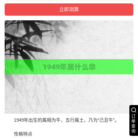
订
1949年出生的属相为牛，五行属土，乃为“己丑牛”。
单
查
询
性格特点