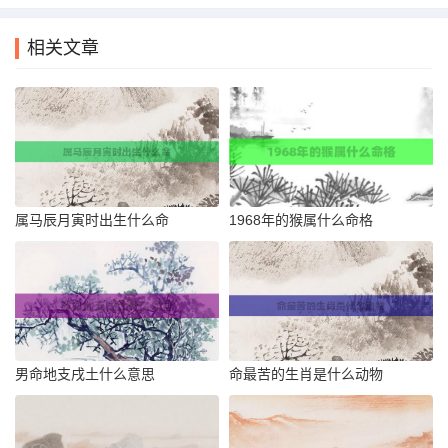
相关文章
属马辰月寅时出生什么命
1968年的猴属什么命格
男命地支戌土什么意思
命最苦的生肖是什么动物