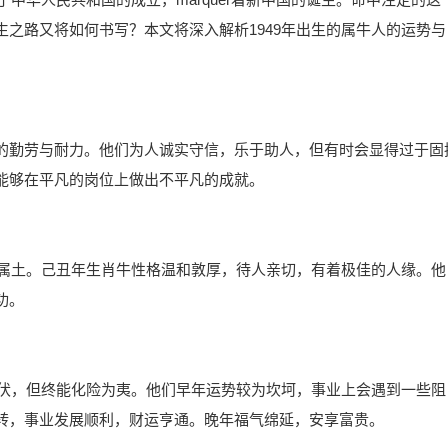
之路又将如何书写？本文将深入解析1949年出生的属牛人的运势与
的勤劳与耐力。他们为人诚实守信，乐于助人，但有时会显得过于固
能够在平凡的岗位上做出不平凡的成就。
行属土。己丑年生肖牛性格温和敦厚，待人亲切，有着极佳的人缘。他
功。
起伏，但终能化险为夷。他们早年运势较为坎坷，事业上会遇到一些阻
转，事业发展顺利，财运亨通。晚年福气绵延，安享富贵。