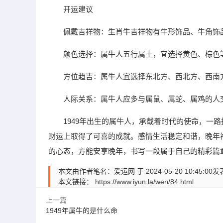
开运建议
佩戴吉祥物：生肖牛吉祥物有牛形饰品、牛角饰
颜色选择：属牛人五行属土，宜选择黄色、棕色
方位趋吉：属牛人宜选择东北方、西北方、西南
人际关系：属牛人应多与属鼠、属蛇、属鸡的人
1949年出生的属牛人，承载着时代的使命，一
财运上取得了可喜的成就。感情生活稳定和谐，晚年
的心态，方能安享晚年，书写一段属于自己的精彩篇
本文由作者笔名：爱运网 于 2024-05-20 10:
本文链接：
https://www.iyun.la/wen/84.html
上一篇
1949年属牛的是什么命