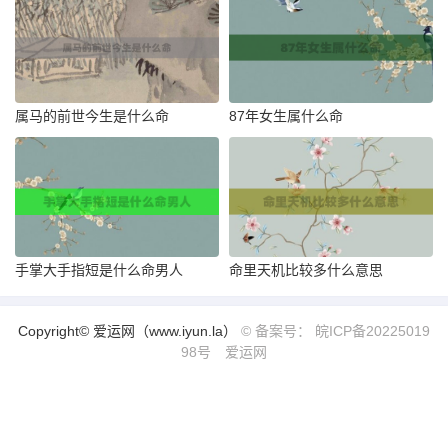
属马的前世今生是什么命
87年女生属什么命
手掌大手指短是什么命男人
命里天机比较多什么意思
Copyright© 爱运网（www.iyun.la）
© 备案号： 皖ICP备20225019
98号
爱运网