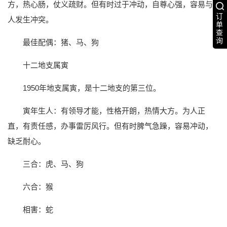
方，热心肠，仗义疏财。但有时过于冲动，自尊心强，容易与
订
人发生冲突。
单
查
询
最佳配偶：猪、马、狗
十二地支属寅
1950年地支属寅，是十二地支的第三位。
寅年生人：有领导才能，性格开朗，热情大方。为人正
直，有责任感，办事雷厉风行。但有时脾气急躁，容易冲动，
缺乏耐心。
三合：虎、马、狗
六合：猴
相害：蛇