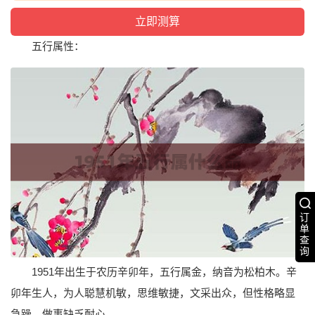
五行属性：
订
单
查
询
1951年出生于农历辛卯年，五行属金，纳音为松柏木。辛
卯年生人，为人聪慧机敏，思维敏捷，文采出众，但性格略显
急躁，做事缺乏耐心。